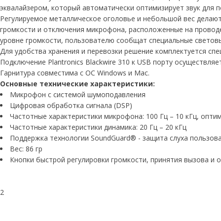
эквалайзером, который автоматически оптимизирует звук для п
Регулируемое металлическое оголовье и небольшой вес делают 
громкости и отключения микрофона, расположенные на проводе
уровне громкости, пользователю сообщат специальные световы
Для удобства хранения и перевозки решение комплектуется сп
Подключение Plantronics Blackwire 310 к USB порту осуществляе
Гарнитура совместима с ОС Windows и Mac.
Основные технические характеристики:
Микрофон с системой шумоподавления
Цифровая обработка сигнала (DSP)
Частотные характеристики микрофона: 100 Гц – 10 кГц, опти
Частотные характеристики динамика: 20 Гц – 20 кГц
Поддержка технологии SoundGuard® - защита слуха пользов
Вес: 86 гр
Кнопки быстрой регулировки громкости, принятия вызова и
2