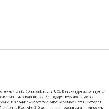
емами Unified Communications (UC). В гарнитуре используется
и система шумоподавления, благодаря чему достигается
lackwire 310 поддерживает технологию SoundGuard®, которая
Plantronics Blackwire 310 оснащена встроенным динамическим